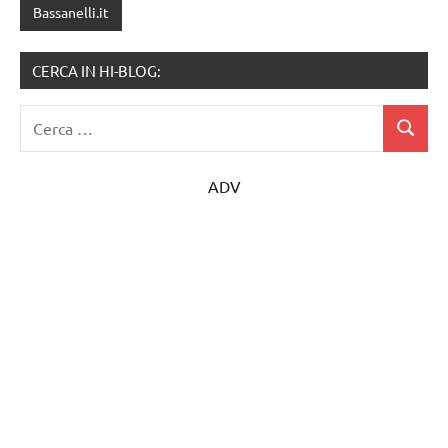
Bassanelli.it
CERCA IN HI-BLOG:
Ricerca
Cerca
per:
ADV