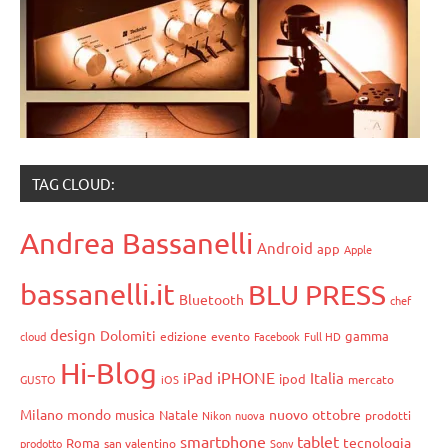
TAG CLOUD:
Andrea Bassanelli
Android
app
Apple
bassanelli.it
BLU PRESS
Bluetooth
chef
design
Dolomiti
gamma
cloud
edizione
evento
Facebook
Full HD
Hi-Blog
iPHONE
iPad
Italia
ipod
GUSTO
iOS
mercato
Milano
mondo
nuovo
ottobre
musica
Natale
Nikon
nuova
prodotti
smartphone
tablet
tecnologia
Roma
prodotto
san valentino
Sony