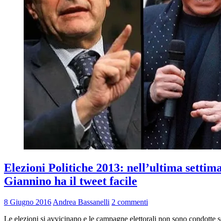
Elezioni Politiche 2013: nell’ultima settima
Giannino ha il tweet facile
8 Giugno 2016
Andrea Bassanelli
2 commenti
Le elezioni si avvicinano e le campagne elettorali non sono condotte so