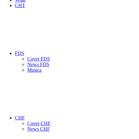
CHT
FDS
Cover FDS
News FDS
Musica
CHF
Cover CHF
News CHF