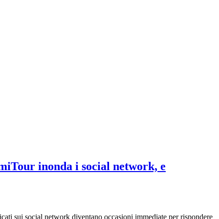
amiTour inonda i social network, e
blicati sui social network diventano occasioni immediate per rispondere