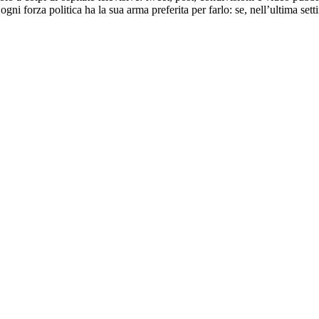
 forza politica ha la sua arma preferita per farlo: se, nell’ultima setti