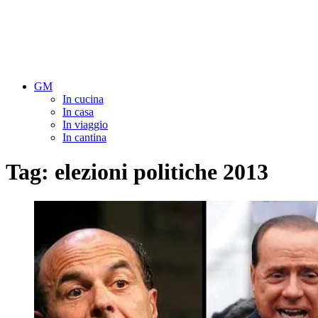
GM
In cucina
In casa
In viaggio
In cantina
Tag:
elezioni politiche 2013