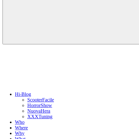
Hi-Blog
ScooterFacile
HorrorShow
NuovaHera
XXXTuning
Who
Where
Why
What