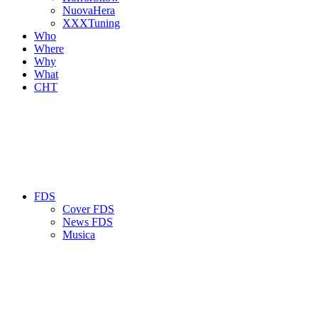
NuovaHera
XXXTuning
Who
Where
Why
What
CHT
FDS
Cover FDS
News FDS
Musica