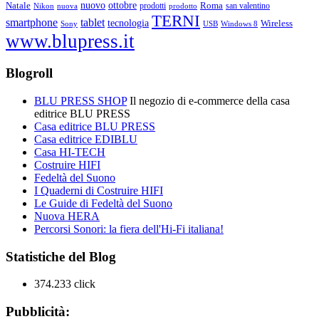
ottobre
Natale
nuovo
Roma
Nikon
nuova
prodotti
prodotto
san valentino
TERNI
smartphone
tablet
tecnologia
Wireless
USB
Windows 8
Sony
www.blupress.it
Blogroll
BLU PRESS SHOP
Il negozio di e-commerce della casa
editrice BLU PRESS
Casa editrice BLU PRESS
Casa editrice EDIBLU
Casa HI-TECH
Costruire HIFI
Fedeltà del Suono
I Quaderni di Costruire HIFI
Le Guide di Fedeltà del Suono
Nuova HERA
Percorsi Sonori: la fiera dell'Hi-Fi italiana!
Statistiche del Blog
374.233 click
Pubblicità: