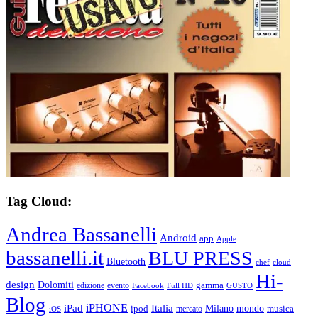
Tag Cloud:
Andrea Bassanelli
Android
app
Apple
bassanelli.it
BLU PRESS
Bluetooth
chef
cloud
Hi-
design
Dolomiti
gamma
edizione
evento
Facebook
Full HD
GUSTO
Blog
iPHONE
Italia
iPad
Milano
mondo
musica
ipod
mercato
iOS