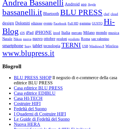
Andrea Bassanelli
Android
app
Apple
bassanelli.it
BLU PRESS
Bluetooth
chef
cloud
Hi-
design
Dolomiti
gamma
edizione
evento
Facebook
Full HD
GUSTO
Blog
iPHONE
Italia
iPad
Milano
mondo
musica
ipod
mercato
iOS
ottobre
Natale
nuovo
Roma
Nikon
nuova
prodotti
prodotto
san valentino
TERNI
smartphone
tablet
tecnologia
Wireless
USB
Windows 8
Sony
www.blupress.it
Blogroll
BLU PRESS SHOP
Il negozio di e-commerce della casa
editrice BLU PRESS
Casa editrice BLU PRESS
Casa editrice EDIBLU
Casa HI-TECH
Costruire HIFI
Fedeltà del Suono
I Quaderni di Costruire HIFI
Le Guide di Fedeltà del Suono
Nuova HERA