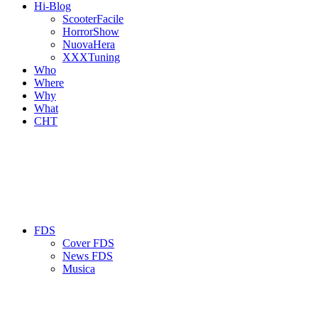
Hi-Blog
ScooterFacile
HorrorShow
NuovaHera
XXXTuning
Who
Where
Why
What
CHT
FDS
Cover FDS
News FDS
Musica