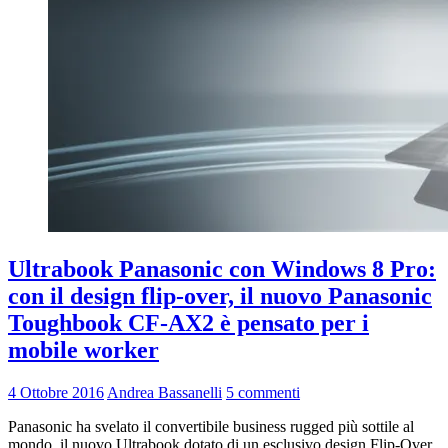
Ultrabook Panasonic con Windows 8 Pro:
con il design flip-over, il nuovo Panasonic
Toughbook CF-AX2 è pensato per i
mobile worker
4 Ottobre 2016
Andrea Bassanelli
5 commenti
Panasonic ha svelato il convertibile business rugged più sottile al
mondo, il nuovo Ultrabook dotato di un esclusivo design Flip-Over,