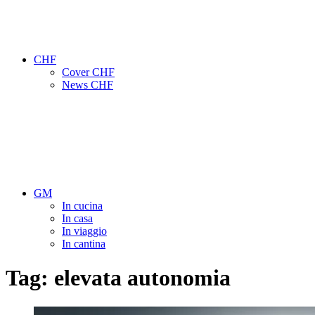
CHF
Cover CHF
News CHF
GM
In cucina
In casa
In viaggio
In cantina
Tag:
elevata autonomia