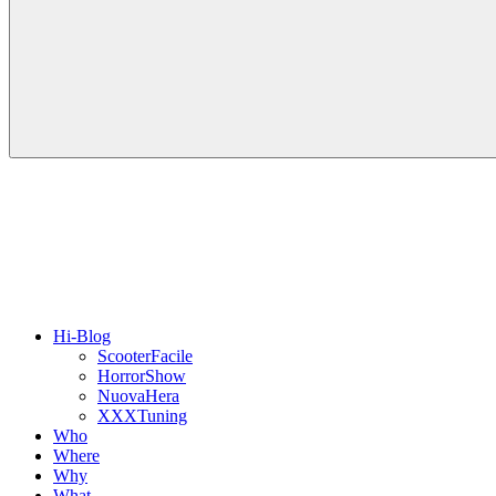
Hi-Blog
ScooterFacile
HorrorShow
NuovaHera
XXXTuning
Who
Where
Why
What