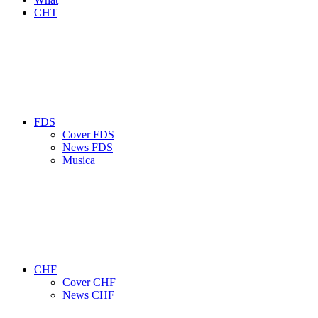
CHT
FDS
Cover FDS
News FDS
Musica
CHF
Cover CHF
News CHF