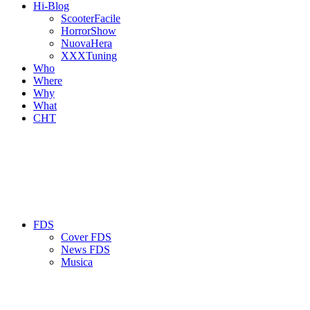
Hi-Blog
ScooterFacile
HorrorShow
NuovaHera
XXXTuning
Who
Where
Why
What
CHT
FDS
Cover FDS
News FDS
Musica