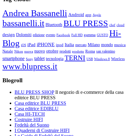
Andrea Bassanelli
Android
app
Apple
bassanelli.it
BLU PRESS
Bluetooth
chef
cloud
Hi-
design
Dolomiti
gamma
edizione
evento
Facebook
Full HD
GUSTO
Blog
iPHONE
Italia
iPad
Milano
mondo
musica
ipod
mercato
iOS
ottobre
Natale
nuovo
Roma
Nikon
nuova
prodotti
prodotto
san valentino
TERNI
smartphone
tablet
tecnologia
Wireless
USB
Windows 8
Sony
www.blupress.it
Blogroll
BLU PRESS SHOP
Il negozio di e-commerce della casa
editrice BLU PRESS
Casa editrice BLU PRESS
Casa editrice EDIBLU
Casa HI-TECH
Costruire HIFI
Fedeltà del Suono
I Quaderni di Costruire HIFI
Le Guide di Fedeltà del Suono