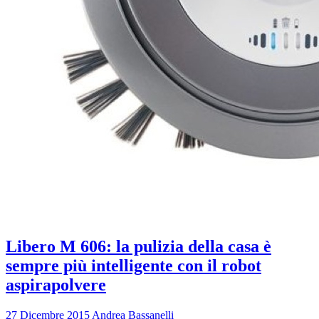
Libero M 606: la pulizia della casa è
sempre più intelligente con il robot
aspirapolvere
27 Dicembre 2015
Andrea Bassanelli