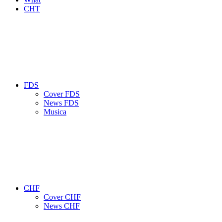
CHT
FDS
Cover FDS
News FDS
Musica
CHF
Cover CHF
News CHF