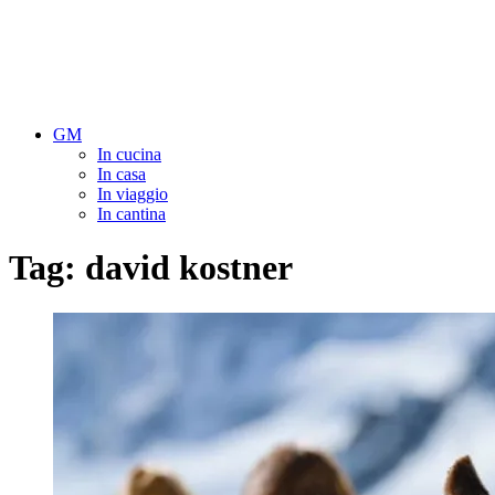
GM
In cucina
In casa
In viaggio
In cantina
Tag:
david kostner