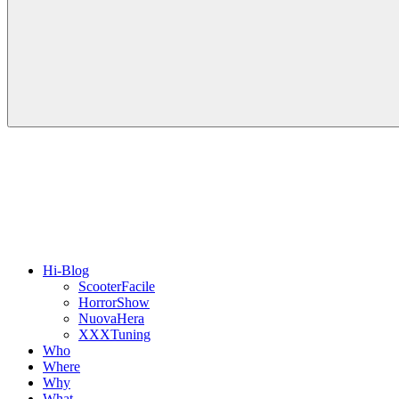
Hi-Blog
ScooterFacile
HorrorShow
NuovaHera
XXXTuning
Who
Where
Why
What