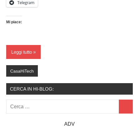
Telegram
Mi piace:
Leggi tutto
CasaHiTech
CERCA IN HI-BLOG:
Ricerca
Cerca
per:
ADV