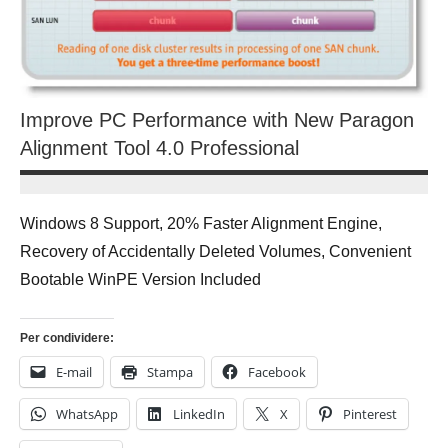
Improve PC Performance with New Paragon
Alignment Tool 4.0 Professional
12
Andrea
Novembre
Bassanelli
Windows 8 Support, 20% Faster Alignment Engine,
2016
Recovery of Accidentally Deleted Volumes, Convenient
Bootable WinPE Version Included
Per condividere:
E-mail
Stampa
Facebook
WhatsApp
LinkedIn
X
Pinterest