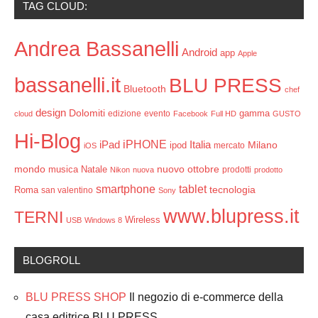
TAG CLOUD:
Andrea Bassanelli
Android
app
Apple
bassanelli.it
BLU PRESS
Bluetooth
chef
design
Dolomiti
gamma
edizione
evento
cloud
Facebook
Full HD
GUSTO
Hi-Blog
iPHONE
Italia
iPad
Milano
ipod
mercato
iOS
mondo
ottobre
musica
Natale
nuovo
prodotti
Nikon
nuova
prodotto
smartphone
tablet
tecnologia
Roma
san valentino
Sony
www.blupress.it
TERNI
Wireless
USB
Windows 8
BLOGROLL
BLU PRESS SHOP
Il negozio di e-commerce della
casa editrice BLU PRESS