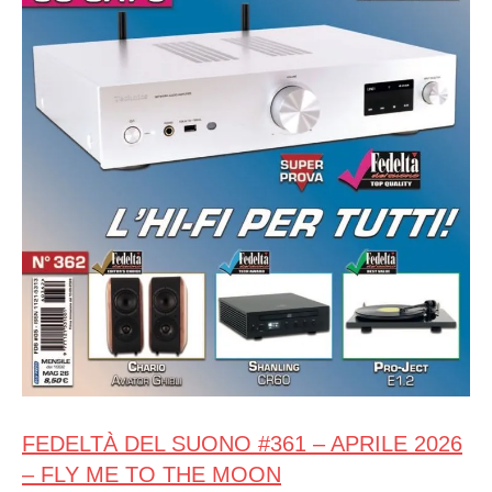
FEDELTÀ DEL SUONO #361 – APRILE 2026
– FLY ME TO THE MOON