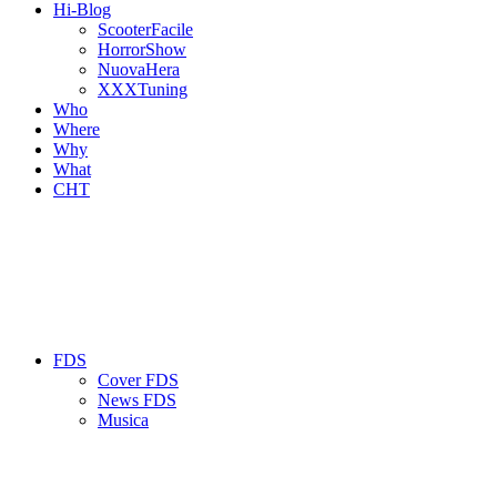
Hi-Blog
ScooterFacile
HorrorShow
NuovaHera
XXXTuning
Who
Where
Why
What
CHT
FDS
Cover FDS
News FDS
Musica