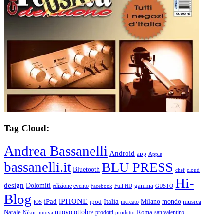
Tag Cloud:
Andrea Bassanelli
Android
app
Apple
bassanelli.it
BLU PRESS
Bluetooth
chef
cloud
Hi-
design
Dolomiti
gamma
edizione
evento
Facebook
Full HD
GUSTO
Blog
iPHONE
Italia
iPad
Milano
mondo
musica
ipod
mercato
iOS
ottobre
Natale
nuovo
Roma
Nikon
nuova
prodotti
prodotto
san valentino