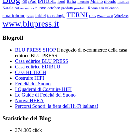
iPHONE
Italia
iPad
Milano
mondo
musica
ipod
mercato
iOS
ottobre
Natale
nuovo
Roma
Nikon
nuova
prodotti
prodotto
san valentino
TERNI
smartphone
tablet
tecnologia
Wireless
USB
Windows 8
Sony
www.blupress.it
Blogroll
BLU PRESS SHOP
Il negozio di e-commerce della casa
editrice BLU PRESS
Casa editrice BLU PRESS
Casa editrice EDIBLU
Casa HI-TECH
Costruire HIFI
Fedeltà del Suono
I Quaderni di Costruire HIFI
Le Guide di Fedeltà del Suono
Nuova HERA
Percorsi Sonori: la fiera dell'Hi-Fi italiana!
Statistiche del Blog
374.305 click