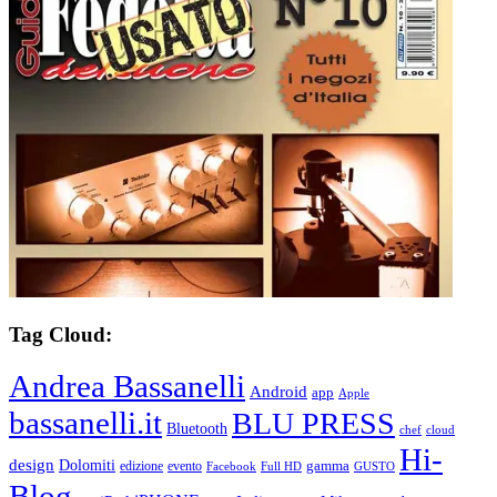
Tag Cloud:
Andrea Bassanelli
Android
app
Apple
bassanelli.it
BLU PRESS
Bluetooth
chef
cloud
Hi-
design
Dolomiti
gamma
edizione
evento
Facebook
Full HD
GUSTO
Blog