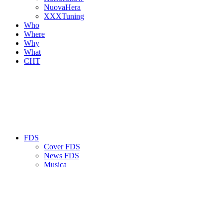
NuovaHera
XXXTuning
Who
Where
Why
What
CHT
FDS
Cover FDS
News FDS
Musica