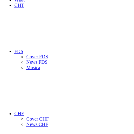
CHT
FDS
Cover FDS
News FDS
Musica
CHF
Cover CHF
News CHF