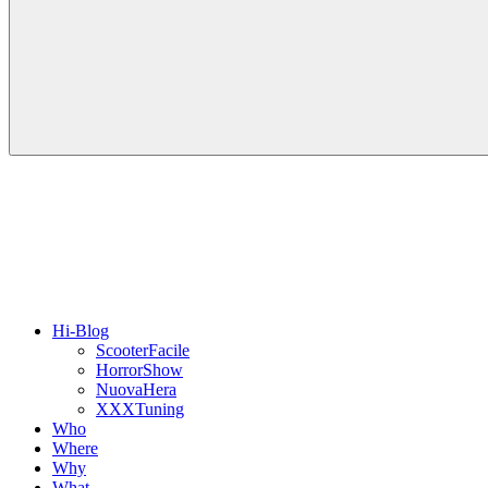
Hi-Blog
ScooterFacile
HorrorShow
NuovaHera
XXXTuning
Who
Where
Why
What