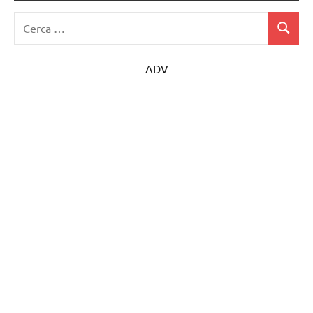
Ricerca
Cerca
per:
ADV