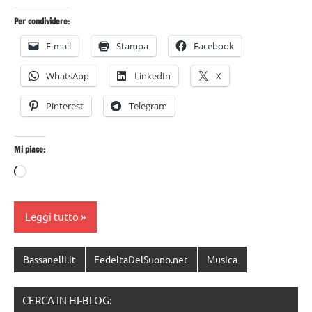
Per condividere:
E-mail
Stampa
Facebook
WhatsApp
LinkedIn
X
Pinterest
Telegram
Mi piace:
Caricamento
in
corso…
Leggi tutto
Bassanelli.it
FedeltaDelSuono.net
Musica
CERCA IN HI-BLOG: