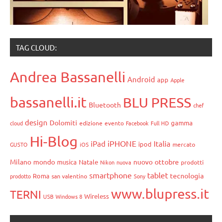
TAG CLOUD:
Andrea Bassanelli
Android
app
Apple
bassanelli.it
BLU PRESS
Bluetooth
chef
design
Dolomiti
gamma
cloud
edizione
evento
Facebook
Full HD
Hi-Blog
iPHONE
iPad
Italia
ipod
GUSTO
iOS
mercato
Milano
mondo
nuovo
ottobre
musica
Natale
Nikon
nuova
prodotti
smartphone
tablet
tecnologia
Roma
prodotto
san valentino
Sony
www.blupress.it
TERNI
Wireless
USB
Windows 8