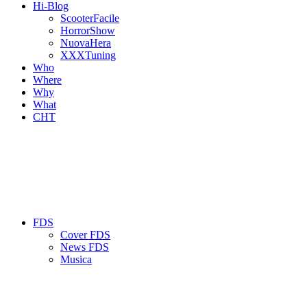
Hi-Blog
ScooterFacile
HorrorShow
NuovaHera
XXXTuning
Who
Where
Why
What
CHT
FDS
Cover FDS
News FDS
Musica