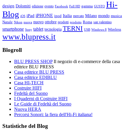
Hi-
design
Dolomiti
gamma
edizione
evento
Facebook
Full HD
GUSTO
Blog
iPHONE
Italia
iPad
Milano
mondo
musica
ipod
mercato
iOS
ottobre
Natale
nuovo
Roma
Nikon
nuova
prodotti
prodotto
san valentino
TERNI
smartphone
tablet
tecnologia
Wireless
USB
Windows 8
Sony
www.blupress.it
Blogroll
BLU PRESS SHOP
Il negozio di e-commerce della casa
editrice BLU PRESS
Casa editrice BLU PRESS
Casa editrice EDIBLU
Casa HI-TECH
Costruire HIFI
Fedeltà del Suono
I Quaderni di Costruire HIFI
Le Guide di Fedeltà del Suono
Nuova HERA
Percorsi Sonori: la fiera dell'Hi-Fi italiana!
Statistiche del Blog