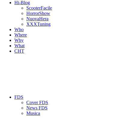
Hi-Blog
ScooterFacile
HorrorShow
NuovaHera
XXXTuning
Who
Where
Why
What
CHT
FDS
Cover FDS
News FDS
Musica