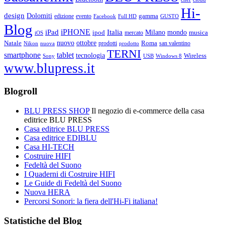
Hi-
design
Dolomiti
gamma
edizione
evento
Facebook
Full HD
GUSTO
Blog
iPHONE
Italia
iPad
Milano
mondo
musica
ipod
mercato
iOS
ottobre
Natale
nuovo
Roma
Nikon
nuova
prodotti
prodotto
san valentino
TERNI
smartphone
tablet
tecnologia
Wireless
USB
Windows 8
Sony
www.blupress.it
Blogroll
BLU PRESS SHOP
Il negozio di e-commerce della casa
editrice BLU PRESS
Casa editrice BLU PRESS
Casa editrice EDIBLU
Casa HI-TECH
Costruire HIFI
Fedeltà del Suono
I Quaderni di Costruire HIFI
Le Guide di Fedeltà del Suono
Nuova HERA
Percorsi Sonori: la fiera dell'Hi-Fi italiana!
Statistiche del Blog