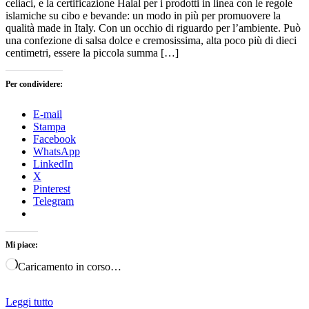
celiaci, e la certificazione Halal per i prodotti in linea con le regole
islamiche su cibo e bevande: un modo in più per promuovere la
qualità made in Italy. Con un occhio di riguardo per l’ambiente. Può
una confezione di salsa dolce e cremosissima, alta poco più di dieci
centimetri, essere la piccola summa […]
Per condividere:
E-mail
Stampa
Facebook
WhatsApp
LinkedIn
X
Pinterest
Telegram
Mi piace:
Caricamento in corso…
Leggi tutto