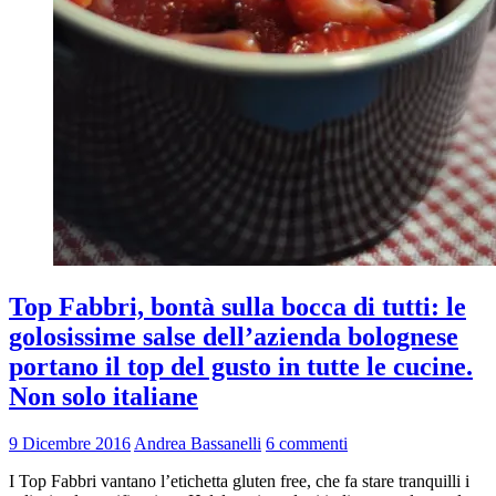
Top Fabbri, bontà sulla bocca di tutti: le
golosissime salse dell’azienda bolognese
portano il top del gusto in tutte le cucine.
Non solo italiane
9 Dicembre 2016
Andrea Bassanelli
6 commenti
I Top Fabbri vantano l’etichetta gluten free, che fa stare tranquilli i