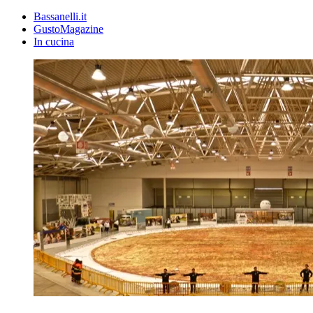
Bassanelli.it
GustoMagazine
In cucina