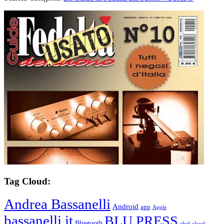
Tag Cloud:
Andrea Bassanelli
Android
app
Apple
bassanelli.it
BLU PRESS
Bluetooth
chef
cloud