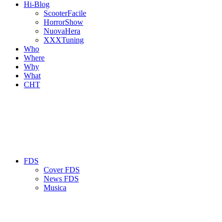
Hi-Blog
ScooterFacile
HorrorShow
NuovaHera
XXXTuning
Who
Where
Why
What
CHT
FDS
Cover FDS
News FDS
Musica