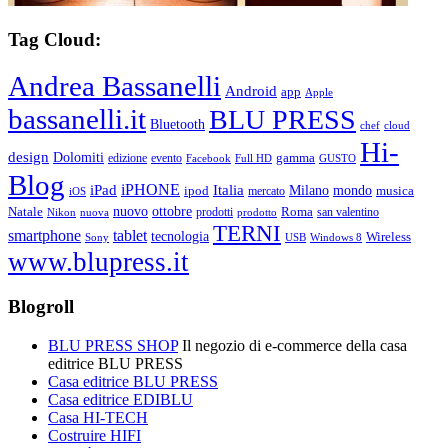
Tag Cloud:
Andrea Bassanelli
Android
app
Apple
bassanelli.it
BLU PRESS
Bluetooth
chef
cloud
Hi-
design
Dolomiti
gamma
edizione
evento
Facebook
Full HD
GUSTO
Blog
iPHONE
Italia
iPad
Milano
mondo
musica
ipod
mercato
iOS
ottobre
Natale
nuovo
Roma
Nikon
nuova
prodotti
prodotto
san valentino
TERNI
smartphone
tablet
tecnologia
Wireless
USB
Windows 8
Sony
www.blupress.it
Blogroll
BLU PRESS SHOP
Il negozio di e-commerce della casa
editrice BLU PRESS
Casa editrice BLU PRESS
Casa editrice EDIBLU
Casa HI-TECH
Costruire HIFI