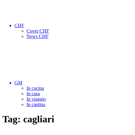
CHF
Cover CHF
News CHF
GM
In cucina
In casa
In viaggio
In cantina
Tag:
cagliari