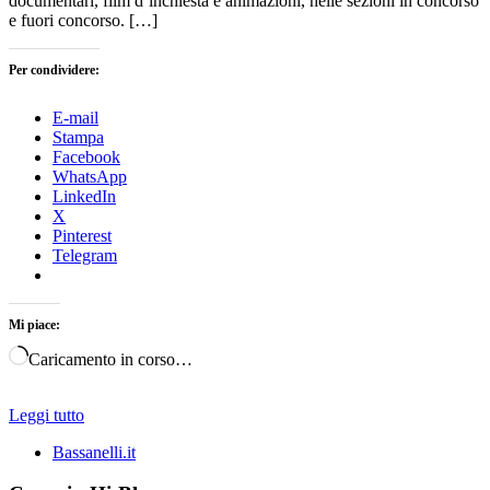
documentari, film d’inchiesta e animazioni, nelle sezioni in concorso
e fuori concorso. […]
Per condividere:
E-mail
Stampa
Facebook
WhatsApp
LinkedIn
X
Pinterest
Telegram
Mi piace:
Caricamento in corso…
Leggi tutto
Bassanelli.it