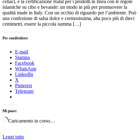
celiaci, e la certificazione Halal per i prodotti in linea con le regole
islamiche su cibo e bevande: un modo in più per promuovere la
qualità made in Italy. Con un occhio di riguardo per l’ambiente. Può
una confezione di salsa dolce e cremosissima, alta poco più di dieci
centimetri, essere la piccola summa […]
Per condividere:
E-mail
Stampa
Facebook
WhatsApp
LinkedIn
X
Pinterest
Telegram
Mi piace:
Caricamento in corso…
Leggi tutto