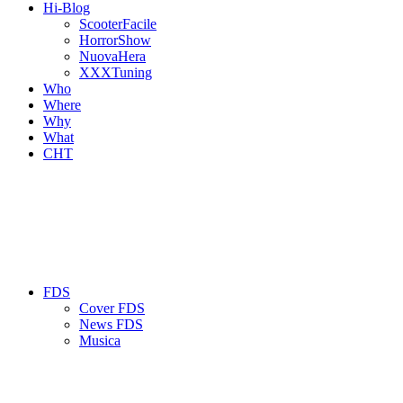
Hi-Blog
ScooterFacile
HorrorShow
NuovaHera
XXXTuning
Who
Where
Why
What
CHT
FDS
Cover FDS
News FDS
Musica