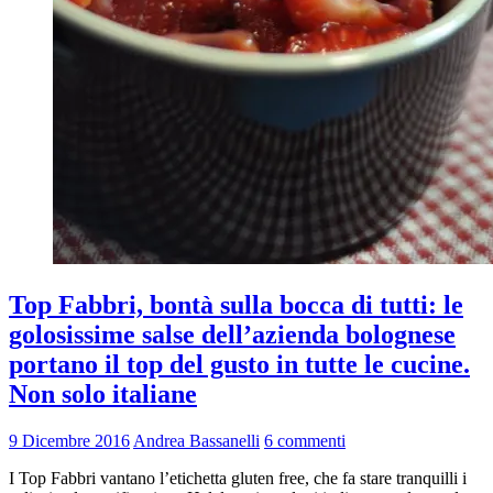
Top Fabbri, bontà sulla bocca di tutti: le
golosissime salse dell’azienda bolognese
portano il top del gusto in tutte le cucine.
Non solo italiane
9 Dicembre 2016
Andrea Bassanelli
6 commenti
I Top Fabbri vantano l’etichetta gluten free, che fa stare tranquilli i