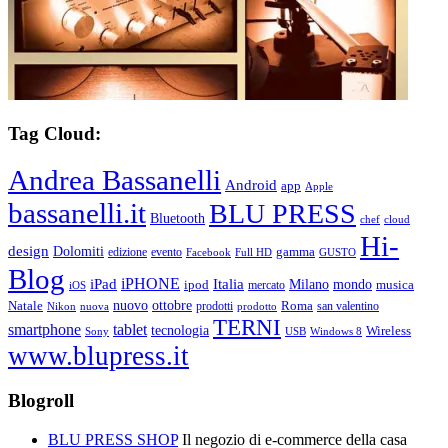
Tag Cloud:
Andrea Bassanelli
Android
app
Apple
bassanelli.it
BLU PRESS
Bluetooth
chef
cloud
Hi-
design
Dolomiti
gamma
edizione
evento
Facebook
Full HD
GUSTO
Blog
iPHONE
Italia
iPad
Milano
mondo
musica
ipod
mercato
iOS
ottobre
Natale
nuovo
Roma
Nikon
nuova
prodotti
prodotto
san valentino
TERNI
smartphone
tablet
tecnologia
Wireless
USB
Windows 8
Sony
www.blupress.it
Blogroll
BLU PRESS SHOP
Il negozio di e-commerce della casa