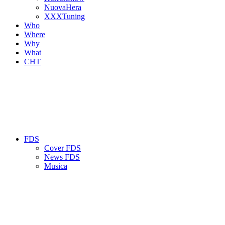
NuovaHera
XXXTuning
Who
Where
Why
What
CHT
FDS
Cover FDS
News FDS
Musica