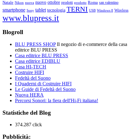
ottobre
Natale
nuovo
Roma
Nikon
nuova
prodotti
prodotto
san valentino
TERNI
smartphone
tablet
tecnologia
Wireless
USB
Windows 8
Sony
www.blupress.it
Blogroll
BLU PRESS SHOP
Il negozio di e-commerce della casa
editrice BLU PRESS
Casa editrice BLU PRESS
Casa editrice EDIBLU
Casa HI-TECH
Costruire HIFI
Fedeltà del Suono
I Quaderni di Costruire HIFI
Le Guide di Fedeltà del Suono
Nuova HERA
Percorsi Sonori: la fiera dell'Hi-Fi italiana!
Statistiche del Blog
374.287 click
Pubblicità: