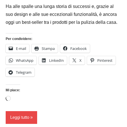
Ottobre
Bassanelli
Ha alle spalle una lunga storia di successi e, grazie al
2016
suo design e alle sue eccezionali funzionalità, è ancora
oggi un best-seller tra i prodotti per la pulizia della casa.
Per condividere:
E-mail
Stampa
Facebook
WhatsApp
LinkedIn
X
Pinterest
Telegram
Mi piace:
Caricamento
in
corso…
Leggi tutto