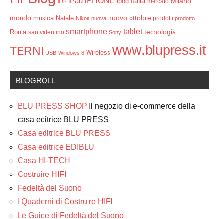
iPHONE
Italia
iPad
Milano
ipod
mercato
iOS
mondo
ottobre
musica
Natale
nuovo
prodotti
Nikon
nuova
prodotto
smartphone
tablet
tecnologia
Roma
san valentino
Sony
www.blupress.it
TERNI
Wireless
USB
Windows 8
BLOGROLL
BLU PRESS SHOP
Il negozio di e-commerce della
casa editrice BLU PRESS
Casa editrice BLU PRESS
Casa editrice EDIBLU
Casa HI-TECH
Costruire HIFI
Fedeltà del Suono
I Quaderni di Costruire HIFI
Le Guide di Fedeltà del Suono