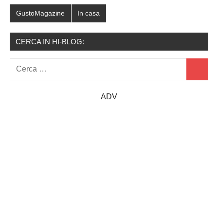
GustoMagazine
In casa
CERCA IN HI-BLOG:
Ricerca
Cerca
per:
ADV