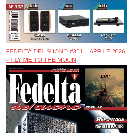
FEDELTÀ DEL SUONO #361 – APRILE 2026
– FLY ME TO THE MOON