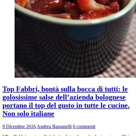
Top Fabbri, bontà sulla bocca di tutti: le
golosissime salse dell’azienda bolognese
portano il top del gusto in tutte le cucine.
Non solo italiane
9 Dicembre 2016
Andrea Bassanelli
6 commenti