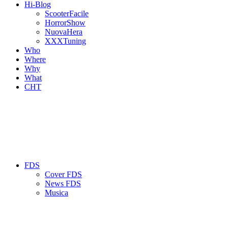
Hi-Blog
ScooterFacile
HorrorShow
NuovaHera
XXXTuning
Who
Where
Why
What
CHT
FDS
Cover FDS
News FDS
Musica