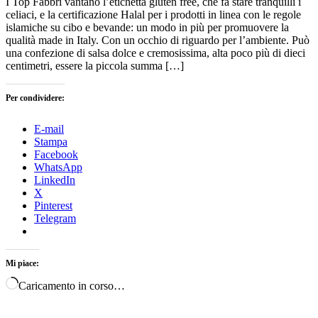
I Top Fabbri vantano l’etichetta gluten free, che fa stare tranquilli i
celiaci, e la certificazione Halal per i prodotti in linea con le regole
islamiche su cibo e bevande: un modo in più per promuovere la
qualità made in Italy. Con un occhio di riguardo per l’ambiente. Può
una confezione di salsa dolce e cremosissima, alta poco più di dieci
centimetri, essere la piccola summa […]
Per condividere:
E-mail
Stampa
Facebook
WhatsApp
LinkedIn
X
Pinterest
Telegram
Mi piace:
Caricamento in corso…