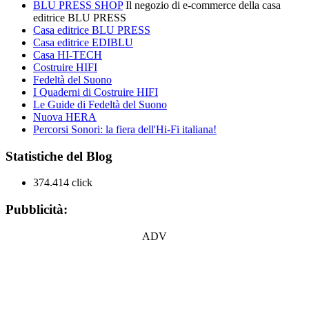
BLU PRESS SHOP
Il negozio di e-commerce della casa
editrice BLU PRESS
Casa editrice BLU PRESS
Casa editrice EDIBLU
Casa HI-TECH
Costruire HIFI
Fedeltà del Suono
I Quaderni di Costruire HIFI
Le Guide di Fedeltà del Suono
Nuova HERA
Percorsi Sonori: la fiera dell'Hi-Fi italiana!
Statistiche del Blog
374.414 click
Pubblicità:
ADV