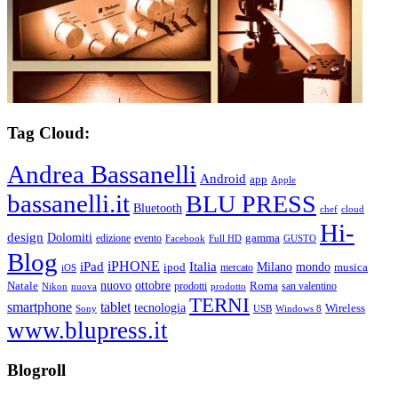
Tag Cloud:
Andrea Bassanelli
Android
app
Apple
bassanelli.it
BLU PRESS
Bluetooth
chef
cloud
Hi-
design
Dolomiti
gamma
edizione
evento
Facebook
Full HD
GUSTO
Blog
iPHONE
Italia
iPad
Milano
mondo
musica
ipod
mercato
iOS
ottobre
Natale
nuovo
Roma
Nikon
nuova
prodotti
prodotto
san valentino
TERNI
smartphone
tablet
tecnologia
Wireless
USB
Windows 8
Sony
www.blupress.it
Blogroll