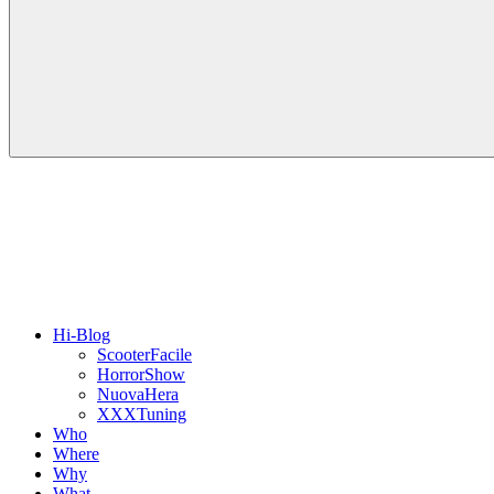
Hi-Blog
ScooterFacile
HorrorShow
NuovaHera
XXXTuning
Who
Where
Why
What