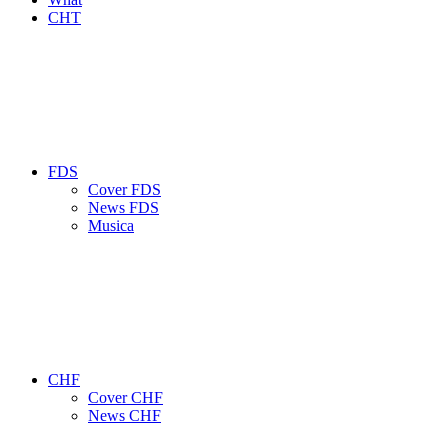
CHT
FDS
Cover FDS
News FDS
Musica
CHF
Cover CHF
News CHF