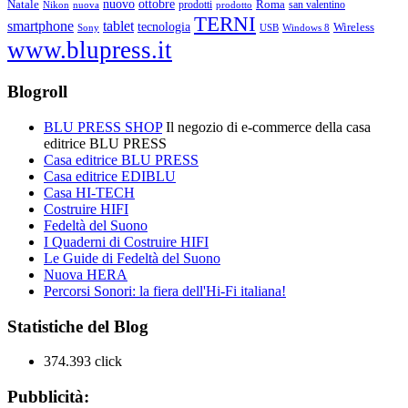
ottobre
Natale
nuovo
Roma
Nikon
nuova
prodotti
prodotto
san valentino
TERNI
smartphone
tablet
tecnologia
Wireless
USB
Windows 8
Sony
www.blupress.it
Blogroll
BLU PRESS SHOP
Il negozio di e-commerce della casa
editrice BLU PRESS
Casa editrice BLU PRESS
Casa editrice EDIBLU
Casa HI-TECH
Costruire HIFI
Fedeltà del Suono
I Quaderni di Costruire HIFI
Le Guide di Fedeltà del Suono
Nuova HERA
Percorsi Sonori: la fiera dell'Hi-Fi italiana!
Statistiche del Blog
374.393 click
Pubblicità: