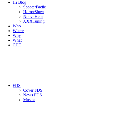
Hi-Blog
ScooterFacile
HorrorShow
NuovaHera
XXXTuning
Who
Where
Why
What
CHT
FDS
Cover FDS
News FDS
Musica