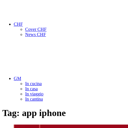
CHF
Cover CHF
News CHF
GM
In cucina
In casa
In viaggio
In cantina
Tag:
app iphone