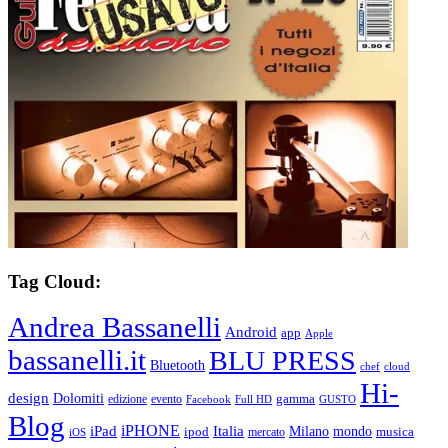
Tag Cloud:
Andrea Bassanelli
Android
app
Apple
bassanelli.it
BLU PRESS
Bluetooth
chef
cloud
Hi-
design
Dolomiti
gamma
edizione
evento
Facebook
Full HD
GUSTO
Blog
iPHONE
Italia
iPad
Milano
mondo
musica
ipod
mercato
iOS