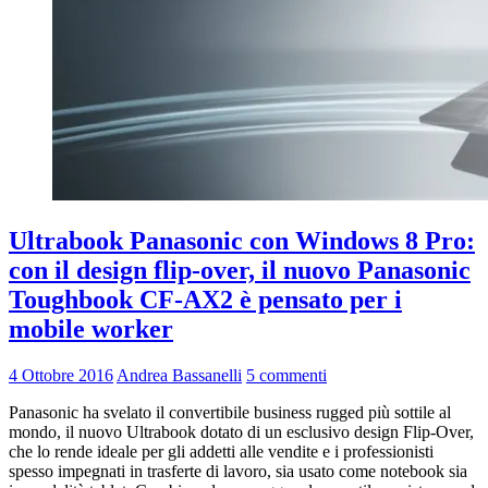
Ultrabook Panasonic con Windows 8 Pro:
con il design flip-over, il nuovo Panasonic
Toughbook CF-AX2 è pensato per i
mobile worker
4 Ottobre 2016
Andrea Bassanelli
5 commenti
Panasonic ha svelato il convertibile business rugged più sottile al
mondo, il nuovo Ultrabook dotato di un esclusivo design Flip-Over,
che lo rende ideale per gli addetti alle vendite e i professionisti
spesso impegnati in trasferte di lavoro, sia usato come notebook sia