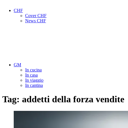
CHF
Cover CHF
News CHF
GM
In cucina
In casa
In viaggio
In cantina
Tag:
addetti della forza vendite