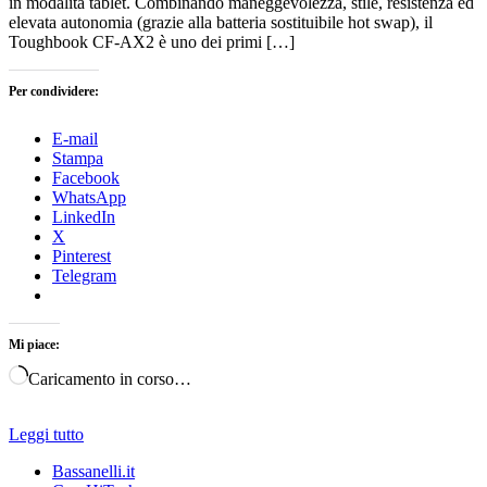
in modalità tablet. Combinando maneggevolezza, stile, resistenza ed
elevata autonomia (grazie alla batteria sostituibile hot swap), il
Toughbook CF-AX2 è uno dei primi […]
Per condividere:
E-mail
Stampa
Facebook
WhatsApp
LinkedIn
X
Pinterest
Telegram
Mi piace:
Caricamento in corso…
Leggi tutto
Bassanelli.it