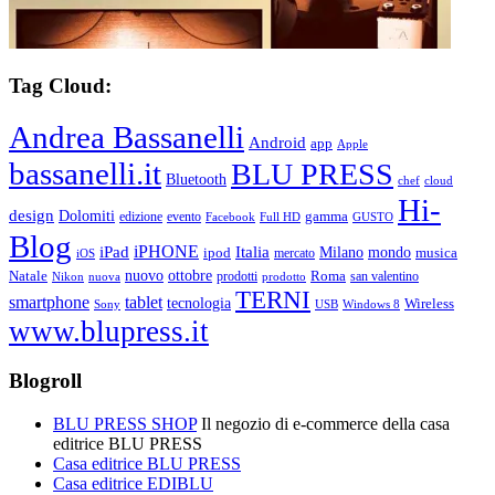
Tag Cloud:
Andrea Bassanelli
Android
app
Apple
bassanelli.it
BLU PRESS
Bluetooth
chef
cloud
Hi-
design
Dolomiti
gamma
edizione
evento
Facebook
Full HD
GUSTO
Blog
iPHONE
Italia
iPad
Milano
mondo
musica
ipod
mercato
iOS
ottobre
Natale
nuovo
Roma
Nikon
nuova
prodotti
prodotto
san valentino
TERNI
smartphone
tablet
tecnologia
Wireless
USB
Windows 8
Sony
www.blupress.it
Blogroll
BLU PRESS SHOP
Il negozio di e-commerce della casa
editrice BLU PRESS
Casa editrice BLU PRESS
Casa editrice EDIBLU