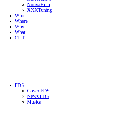
NuovaHera
XXXTuning
Who
Where
Why
What
CHT
FDS
Cover FDS
News FDS
Musica