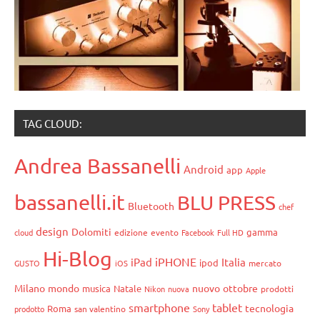
TAG CLOUD:
Andrea Bassanelli
Android
app
Apple
bassanelli.it
BLU PRESS
Bluetooth
chef
design
Dolomiti
gamma
cloud
edizione
evento
Facebook
Full HD
Hi-Blog
iPHONE
iPad
Italia
ipod
GUSTO
iOS
mercato
Milano
mondo
nuovo
ottobre
musica
Natale
Nikon
nuova
prodotti
smartphone
tablet
tecnologia
Roma
prodotto
san valentino
Sony