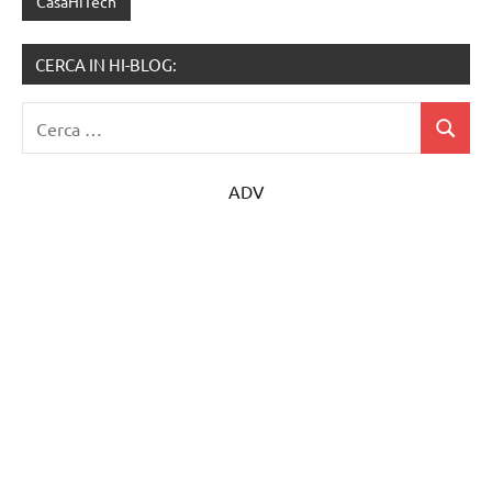
CasaHiTech
CERCA IN HI-BLOG:
Ricerca
Cerca
per:
ADV