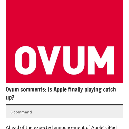
Ovum comments: Is Apple finally playing catch
up?
6 commenti
3
Andrea
Giugno
Bassanelli
Ahead of the expected announcement of Apple’s iPad
2016