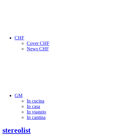
CHF
Cover CHF
News CHF
GM
In cucina
In casa
In viaggio
In cantina
stereolist