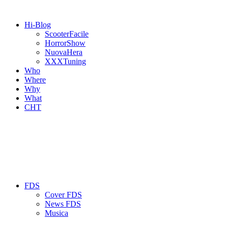
Hi-Blog
ScooterFacile
HorrorShow
NuovaHera
XXXTuning
Who
Where
Why
What
CHT
FDS
Cover FDS
News FDS
Musica