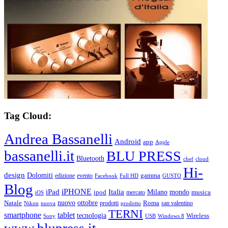
Tag Cloud:
Andrea Bassanelli
Android
app
Apple
bassanelli.it
BLU PRESS
Bluetooth
chef
cloud
Hi-
design
Dolomiti
gamma
edizione
evento
Facebook
Full HD
GUSTO
Blog
iPHONE
Italia
iPad
Milano
mondo
musica
ipod
mercato
iOS
ottobre
Natale
nuovo
Roma
Nikon
nuova
prodotti
prodotto
san valentino
TERNI
smartphone
tablet
tecnologia
Wireless
USB
Windows 8
Sony