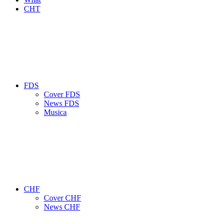
CHT
FDS
Cover FDS
News FDS
Musica
CHF
Cover CHF
News CHF