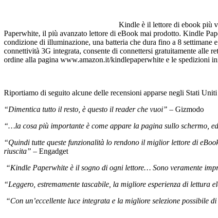
Kindle è il lettore di ebook più
Paperwhite, il più avanzato lettore di eBook mai prodotto. Kindle Pape
condizione di illuminazione, una batteria che dura fino a 8 settimane e
connettività 3G integrata, consente di connettersi gratuitamente alle 
ordine alla pagina
www.amazon.it/kindlepaperwhite
e le spedizioni i
Riportiamo di seguito alcune delle recensioni apparse negli Stati Uniti
“Dimentica tutto il resto, è questo il reader che vuoi”
– Gizmodo
“…la cosa più importante è come appare la pagina sullo schermo, ed
“Quindi tutte queste funzionalità lo rendono il miglior lettore di eBoo
riuscita”
– Engadget
“Kindle Paperwhite è il sogno di ogni lettore… Sono veramente impres
“Leggero, estremamente tascabile, la migliore esperienza di lettura el
“Con un’eccellente luce integrata e la migliore selezione possibile d