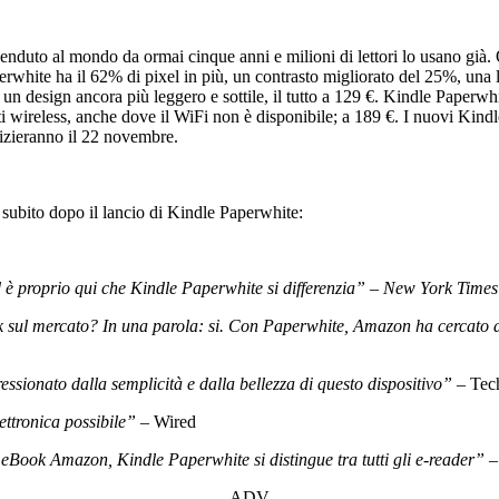
 venduto al mondo da ormai cinque anni e milioni di lettori lo usano già.
rwhite ha il 62% di pixel in più, un contrasto migliorato del 25%, una l
 un design ancora più leggero e sottile, il tutto a 129 €. Kindle Paperwh
reti wireless, anche dove il WiFi non è disponibile; a 189 €. I nuovi Ki
nizieranno il 22 novembre.
 subito dopo il lancio di Kindle Paperwhite:
 è proprio qui che Kindle Paperwhite si differenzia” – New York Times
k sul mercato? In una parola: si. Con Paperwhite, Amazon ha cercato di r
sionato dalla semplicità e dalla bellezza di questo dispositivo”
– Tec
ettronica possibile”
– Wired
i eBook Amazon, Kindle Paperwhite si distingue tra tutti gli e-reader”
–
ADV