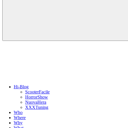
Hi-Blog
ScooterFacile
HorrorShow
NuovaHera
XXXTuning
Who
Where
Why
What