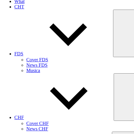
What
CHT
FDS
Cover FDS
News FDS
Musica
CHF
Cover CHF
News CHF