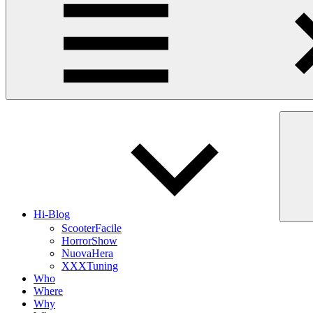
Hi-Blog
ScooterFacile
HorrorShow
NuovaHera
XXXTuning
Who
Where
Why