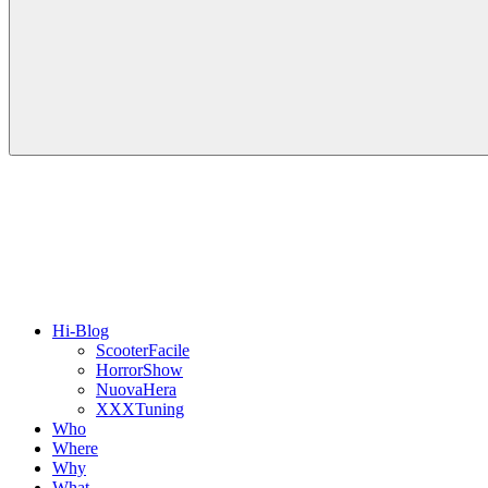
Hi-Blog
ScooterFacile
HorrorShow
NuovaHera
XXXTuning
Who
Where
Why
What