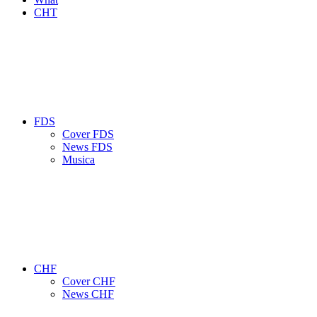
CHT
FDS
Cover FDS
News FDS
Musica
CHF
Cover CHF
News CHF